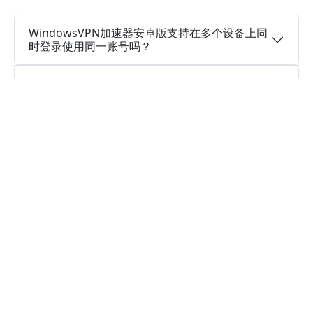
WindowsVPN加速器安卓版支持在多个设备上同
时登录使用同一账号吗？
WindowsVPN加速器安卓版是一款永久免费加速
器吗？
WindowsVPN加速器 的安卓版是否有免费试用？
WindowsVPN加速器安卓版是否会记录浏览日
志，并且这款应用是否安全？
免费下载WindowsVPN加速器安卓版。
WindowsVPN加速器 版的安卓应用程序如何？
请问我的安卓手机是否需要加速器软件？